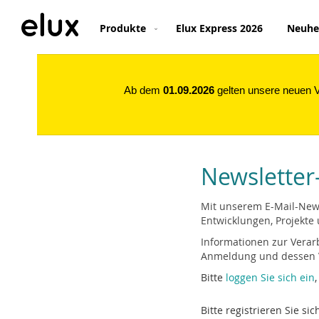
Direkt
zum
Produkte
Elux Express 2026
Neuhe
Inhalt
Ab dem
01.09.2026
gelten unsere neuen Ve
Newslette
Mit unserem E-Mail-News
Entwicklungen, Projekte 
Informationen zur Vera
Anmeldung und dessen V
Bitte
loggen Sie sich ein
Bitte registrieren Sie s