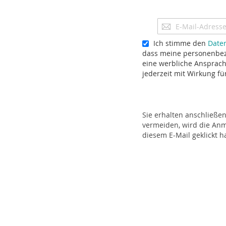
Anmeldung
zum
Newsletter:
Ich stimme den
Date
dass meine personenbez
eine werbliche Ansprache
jederzeit mit Wirkung f
Sie erhalten anschließe
vermeiden, wird die Anme
diesem E-Mail geklickt h