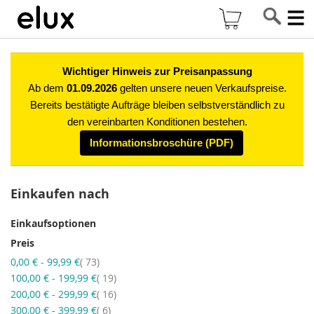
Di
Mein Warenkor
z
In
Wichtiger Hinweis zur Preisanpassung
Ab dem
01.09.2026
gelten unsere neuen Verkaufspreise.
Bereits bestätigte Aufträge bleiben selbstverständlich zu
den vereinbarten Konditionen bestehen.
Informationsbroschüre (PDF)
Einkaufen nach
Einkaufsoptionen
Preis
Artikel
0,00 €
-
99,99 €
73
Artikel
100,00 €
-
199,99 €
19
Artikel
200,00 €
-
299,99 €
16
Artikel
300,00 €
-
399,99 €
6