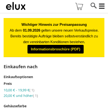
Di
Mein Warenkor
z
In
Wichtiger Hinweis zur Preisanpassung
Ab dem
01.09.2026
gelten unsere neuen Verkaufspreise.
Bereits bestätigte Aufträge bleiben selbstverständlich zu
den vereinbarten Konditionen bestehen.
Informationsbroschüre (PDF)
Einkaufen nach
Einkaufsoptionen
Preis
Artikel
10,00 €
-
19,99 €
1
Artikel
20,00 €
und höher
1
Gehäusefarbe