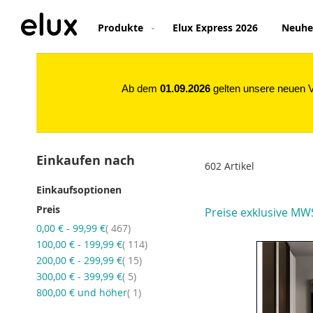
Direkt
zum
Produkte
Elux Express 2026
Neuhe
Inhalt
Ab dem
01.09.2026
gelten unsere neuen Ve
Einkaufen nach
602
Artikel
Einkaufsoptionen
Preis
Preise exklusive MW
Artikel
0,00 €
-
99,99 €
467
Artikel
100,00 €
-
199,99 €
114
Artikel
200,00 €
-
299,99 €
15
Artikel
300,00 €
-
399,99 €
5
Artikel
800,00 €
und höher
1