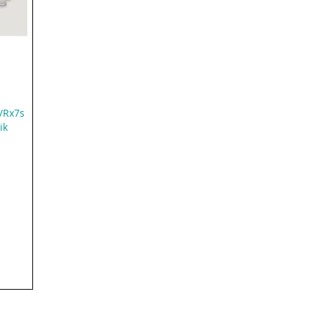
/Rx7s
ik