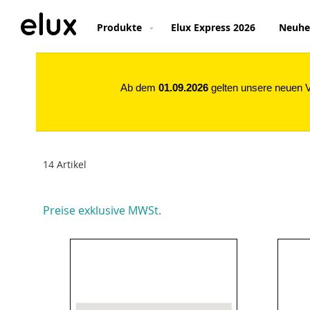
Direkt
zum
Produkte
Elux Express 2026
Neuhe
Inhalt
Ab dem
01.09.2026
gelten unsere neuen Ve
14
Artikel
Preise exklusive MWSt.