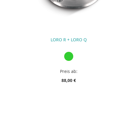
LORO R + LORO Q
Preis ab:
88,00 €