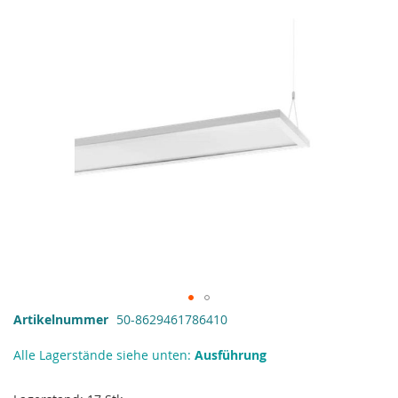
springen
Zum
Artikelnummer
50-8629461786410
Anfang
der
Alle Lagerstände siehe unten:
Ausführung
Bildgalerie
springen