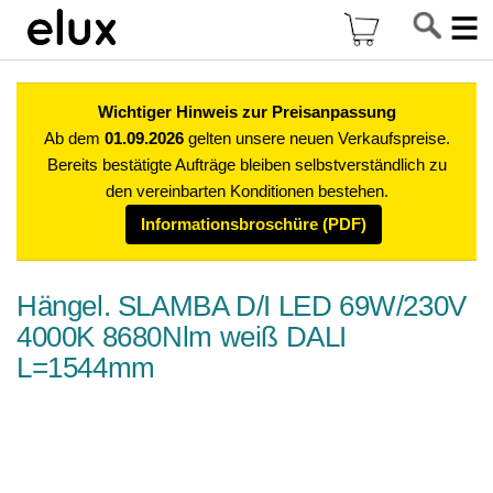
Di
Mein Warenkor
z
In
Wichtiger Hinweis zur Preisanpassung
Ab dem
01.09.2026
gelten unsere neuen Verkaufspreise.
Bereits bestätigte Aufträge bleiben selbstverständlich zu
den vereinbarten Konditionen bestehen.
Informationsbroschüre (PDF)
Hängel. SLAMBA D/I LED 69W/230V
4000K 8680Nlm weiß DALI
L=1544mm
Zum
Ende
der
Bildgalerie