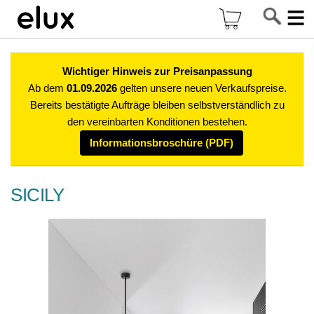
Di
Mein Warenkor
z
In
Wichtiger Hinweis zur Preisanpassung
Ab dem
01.09.2026
gelten unsere neuen Verkaufspreise.
Bereits bestätigte Aufträge bleiben selbstverständlich zu
den vereinbarten Konditionen bestehen.
Informationsbroschüre (PDF)
SICILY
Zum
Ende
der
Bildgalerie
springen