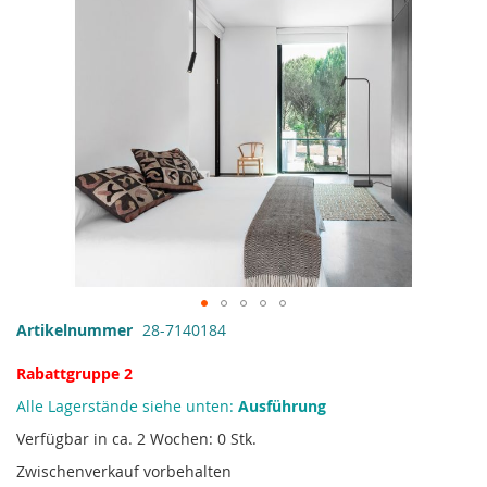
Zum
Artikelnummer
28-7140184
Anfang
der
Rabattgruppe 2
Bildgalerie
Alle Lagerstände siehe unten:
Ausführung
springen
Verfügbar in ca. 2 Wochen: 0 Stk.
Zwischenverkauf vorbehalten