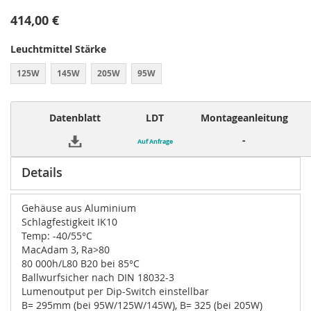
414,00 €
Leuchtmittel Stärke
125W
145W
205W
95W
Datenblatt
LDT
Montageanleitung
-
Auf Anfrage
Details
Gehäuse aus Aluminium
Schlagfestigkeit IK10
Temp: -40/55°C
MacAdam 3, Ra>80
80 000h/L80 B20 bei 85°C
Ballwurfsicher nach DIN 18032-3
Lumenoutput per Dip-Switch einstellbar
B= 295mm (bei 95W/125W/145W), B= 325 (bei 205W)