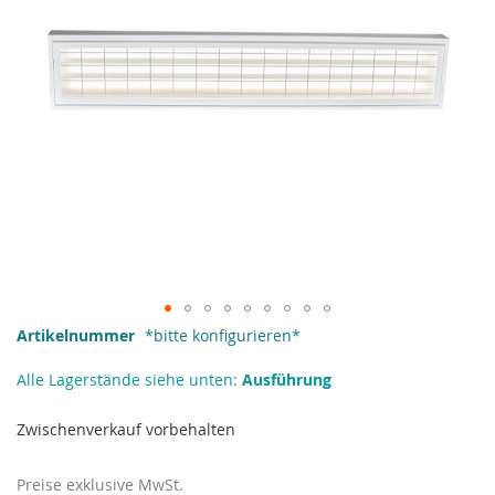
Zum
Artikelnummer
*bitte konfigurieren*
Anfang
der
Alle Lagerstände siehe unten:
Ausführung
Bildgalerie
springen
Zwischenverkauf vorbehalten
Preise exklusive MwSt.