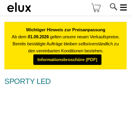
Di
Mein Warenkor
z
In
Wichtiger Hinweis zur Preisanpassung
Ab dem
01.09.2026
gelten unsere neuen Verkaufspreise.
Bereits bestätigte Aufträge bleiben selbstverständlich zu
den vereinbarten Konditionen bestehen.
Informationsbroschüre (PDF)
SPORTY LED
Zum
Ende
der
Bildgalerie
springen