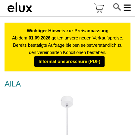
Di
Mein Warenkor
z
In
Wichtiger Hinweis zur Preisanpassung
Ab dem
01.09.2026
gelten unsere neuen Verkaufspreise.
Bereits bestätigte Aufträge bleiben selbstverständlich zu
den vereinbarten Konditionen bestehen.
Informationsbroschüre (PDF)
AILA
Zum
Ende
der
Bildgalerie
springen