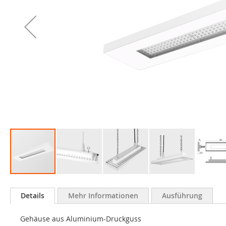
Zum
Anfang
Details
Mehr Informationen
Ausführung
der
Bildgalerie
Gehäuse aus Aluminium-Druckguss
springen