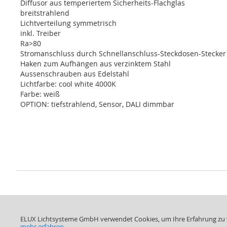
Diffusor aus temperiertem Sicherheits-Flachglas
breitstrahlend
Lichtverteilung symmetrisch
inkl. Treiber
Ra>80
Stromanschluss durch Schnellanschluss-Steckdosen-Stecker 
Haken zum Aufhängen aus verzinktem Stahl
Aussenschrauben aus Edelstahl
Lichtfarbe: cool white 4000K
Farbe: weiß
OPTION: tiefstrahlend, Sensor, DALI dimmbar
ELUX Lichtsysteme GmbH
Deutschstr. 4 1230 Wien |
Tel.: +43 1 615 46 90 |
offic
ELUX Lichtsysteme GmbH verwendet Cookies, um Ihre Erfahrung zu ve
mehr erfahren.