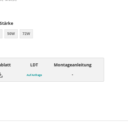
 Stärke
50W
72W
blatt
LDT
Montageanleitung
-
Auf Anfrage