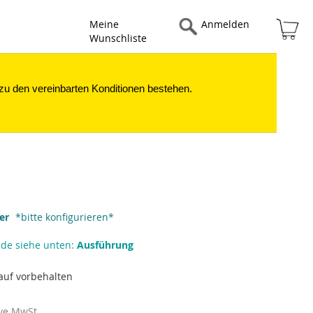
Me
Meine
Anmelden
Anmelden
Wunschliste
Abmelden
Mein Konto
 zu den vereinbarten Konditionen bestehen.
mer
*bitte konfigurieren*
nde siehe unten:
Ausführung
auf vorbehalten
ive MwSt.