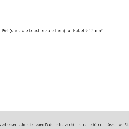
IP66 (ohne die Leuchte zu öffnen) für Kabel 9-12mm²
Öffnungszeiten
e@elux.at
Montag - Donnerstag: 7.00 - 16.30
| 
rbessern. Um die neuen Datenschutzrichtlinien zu erfüllen, müssen wir Si