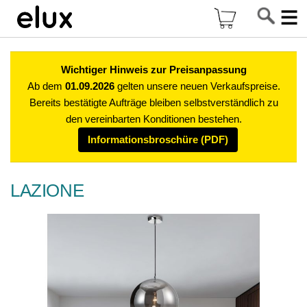
Di
Mein Warenkor
z
In
Wichtiger Hinweis zur Preisanpassung
Ab dem
01.09.2026
gelten unsere neuen Verkaufspreise.
Bereits bestätigte Aufträge bleiben selbstverständlich zu
den vereinbarten Konditionen bestehen.
Informationsbroschüre (PDF)
LAZIONE
Zum
Ende
der
Bildgalerie
springen