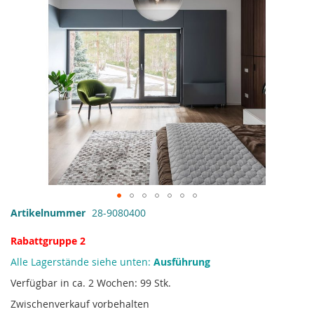
Zum
Artikelnummer
28-9080400
Anfang
der
Rabattgruppe 2
Bildgalerie
Alle Lagerstände siehe unten:
Ausführung
springen
Verfügbar in ca. 2 Wochen: 99 Stk.
Zwischenverkauf vorbehalten