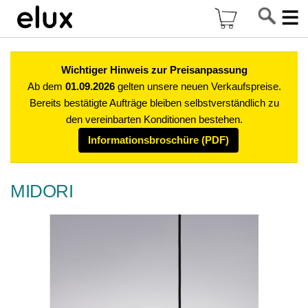
Di
Mein Warenkor
z
In
Wichtiger Hinweis zur Preisanpassung
Ab dem
01.09.2026
gelten unsere neuen Verkaufspreise.
Bereits bestätigte Aufträge bleiben selbstverständlich zu
den vereinbarten Konditionen bestehen.
Informationsbroschüre (PDF)
MIDORI
Zum
Ende
der
Bildgalerie
springen