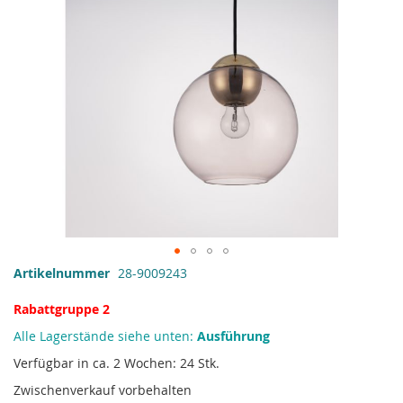
Zum
Artikelnummer
28-9009243
Anfang
der
Rabattgruppe 2
Bildgalerie
Alle Lagerstände siehe unten:
Ausführung
springen
Verfügbar in ca. 2 Wochen: 24 Stk.
Zwischenverkauf vorbehalten