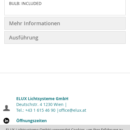
BULB: INCLUDED
Mehr Informationen
Ausführung
ELUX Lichtsysteme GmbH
Deutschstr. 4 1230 Wien |
Tel.: +43 1 615 46 90 |
office@elux.at
Öffnungszeiten
Montag - Donnerstag: 7.00 - 16.30
| Freitag: 7.00 - 12.00
ELUX Lichtsysteme GmbH verwendet Cookies, um Ihre Erfahrung zu