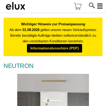
Di
Mein Warenkor
z
In
Wichtiger Hinweis zur Preisanpassung
Ab dem
01.09.2026
gelten unsere neuen Verkaufspreise.
Bereits bestätigte Aufträge bleiben selbstverständlich zu
den vereinbarten Konditionen bestehen.
Informationsbroschüre (PDF)
NEUTRON
Zum
Ende
der
Bildgalerie
springen