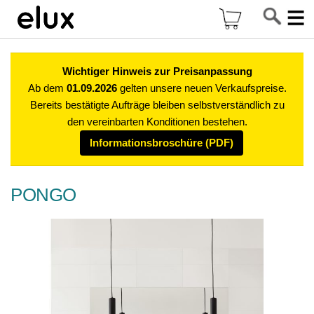
Di
Mein Warenkor
z
In
Wichtiger Hinweis zur Preisanpassung
Ab dem
01.09.2026
gelten unsere neuen Verkaufspreise.
Bereits bestätigte Aufträge bleiben selbstverständlich zu
den vereinbarten Konditionen bestehen.
Informationsbroschüre (PDF)
PONGO
Zum
Ende
der
Bildgalerie
springen