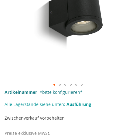
Zum
Artikelnummer
*bitte konfigurieren*
Anfang
der
Alle Lagerstände siehe unten:
Ausführung
Bildgalerie
springen
Zwischenverkauf vorbehalten
Preise exklusive MwSt.