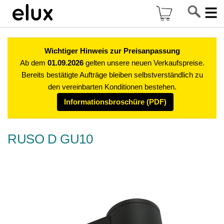
Di
Mein Warenkor
z
In
Wichtiger Hinweis zur Preisanpassung
Ab dem
01.09.2026
gelten unsere neuen Verkaufspreise.
Bereits bestätigte Aufträge bleiben selbstverständlich zu
den vereinbarten Konditionen bestehen.
Informationsbroschüre (PDF)
RUSO D GU10
Zum
Ende
der
Bildgalerie
springen